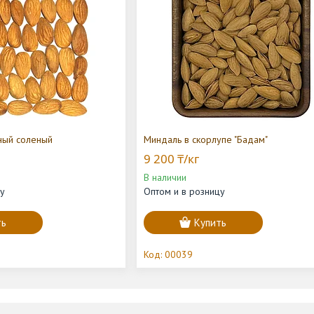
ный соленый
Миндаль в скорлупе "Бадам"
9 200 ₸/кг
В наличии
цу
Оптом и в розницу
ть
Купить
00039